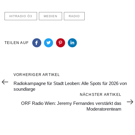
HITRADIO Ö3
MEDIEN
RADIO
TEILEN AUF
Vorheriger
VORHERIGER ARTIKEL
Artikel
Radiokampagne für Stadt Leoben: Alle Spots für 2026 von
soundlarge
Nächster
NÄCHSTER ARTIKEL
Artikel
ORF Radio Wien: Jeremy Fernandes verstärkt das
Moderatorenteam