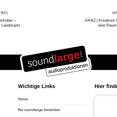
Nächster
IKEL
N
Artikel
inhuber –
GRAZ | Kreatives 
r Landmarkt
eine Raump
Wichtige Links
Hier find
Home
Bei soundlarge bewerben