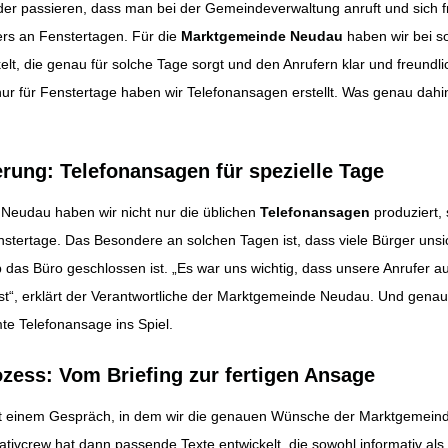
er passieren, dass man bei der Gemeindeverwaltung anruft und sich f
ers an Fenstertagen. Für die
Marktgemeinde Neudau
haben wir bei s
ation
t, die genau für solche Tage sorgt und den Anrufern klar und freundlich
nur für Fenstertage haben wir Telefonansagen erstellt. Was genau dahin
rung: Telefonansagen für spezielle Tage
Neudau haben wir nicht nur die üblichen
Telefonansagen
produziert,
nstertage. Das Besondere an solchen Tagen ist, dass viele Bürger unsic
 das Büro geschlossen ist. „Es war uns wichtig, dass unsere Anrufer 
ist“, erklärt der Verantwortliche der Marktgemeinde Neudau. Und gena
te Telefonansage ins Spiel.
ozess: Vom Briefing zur fertigen Ansage
t einem Gespräch, in dem wir die genauen Wünsche der Marktgemeind
ativcrew hat dann passende Texte entwickelt, die sowohl informativ als 