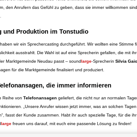
um, den Anrufern das Gefühl zu geben, dass sie immer willkommen sind
.
g und Produktion im Tonstudio
 haben wir ein Sprechercasting durchgeführt. Wir wollten eine Stimme f
slichkeit ausstrahlt. Die Wahl ist auf eine Sprecherin gefallen, die mit 
 der Marktgemeinde Neudau passt – sound
large
-Sprecherin
Silvia Gai
sagen für die Marktgemeinde finalisiert und produziert.
Telefonansagen, die immer informieren
e Reihe von
Telefonansagen
geliefert, die nicht nur an normalen Tag
nktionieren. „Unsere Anrufer wissen jetzt immer, was an solchen Tagen 
en“, fasst der Kunde zusammen. Habt ihr auch spezielle Tage, für die ih
d
large
freuen uns darauf, mit euch eine passende Lösung zu finden!