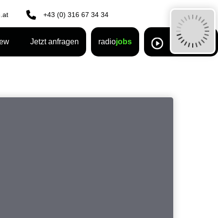
.at
+43 (0) 316 67 34 34
rew
Jetzt anfragen
radio
jobs