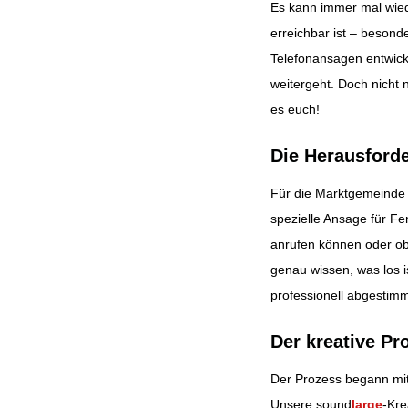
Es kann immer mal wied
erreichbar ist – besond
Beitragsnavig
Telefonansagen entwickel
weitergeht. Doch nicht 
es euch!
Die Herausforde
Für die Marktgemeinde 
spezielle Ansage für Fe
anrufen können oder ob
genau wissen, was los 
professionell abgestimm
Der kreative Pr
Der Prozess begann mi
Unsere sound
large
-Kre