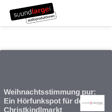
Links
Zum
überspringen
Inhalt
Toggle navigation
springen
Weihnachtsstimmung pur:
Ein Hörfunkspot für den
Christkindlmarkt