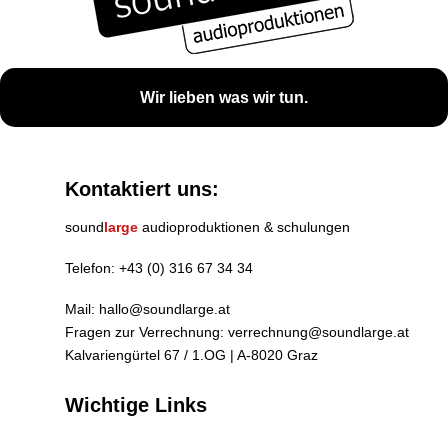
Wir lieben was wir tun.
Kontaktiert uns:
sound
large
audioproduktionen & schulungen
Telefon:
+43 (0) 316 67 34 34
Mail:
hallo@soundlarge.at
Fragen zur Verrechnung:
verrechnung@soundlarge.at
Kalvariengürtel 67 / 1.OG | A-8020 Graz
Wichtige Links