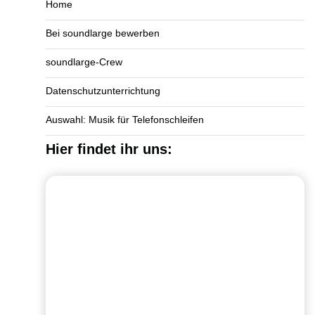
Home
Bei soundlarge bewerben
soundlarge-Crew
Datenschutzunterrichtung
Auswahl: Musik für Telefonschleifen
Hier findet ihr uns: