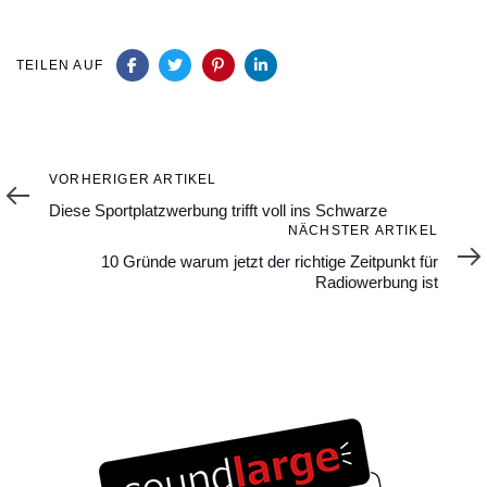
TEILEN AUF
Vorheriger
VORHERIGER ARTIKEL
Artikel
Diese Sportplatzwerbung trifft voll ins Schwarze
Nächster
NÄCHSTER ARTIKEL
Artikel
10 Gründe warum jetzt der richtige Zeitpunkt für
Radiowerbung ist