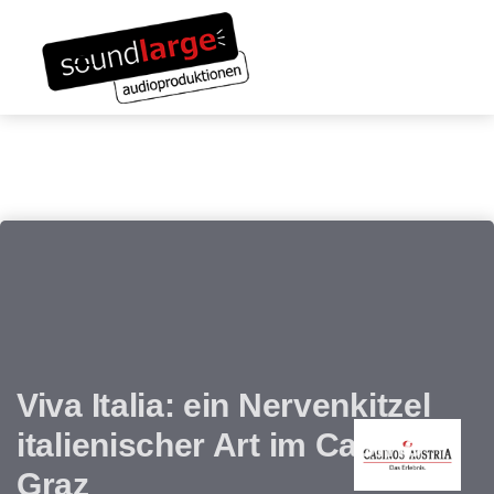
Links
Zum
überspringen
Inhalt
Toggle navigation
springen
Viva Italia: ein Nervenkitzel
italienischer Art im Casino
Graz