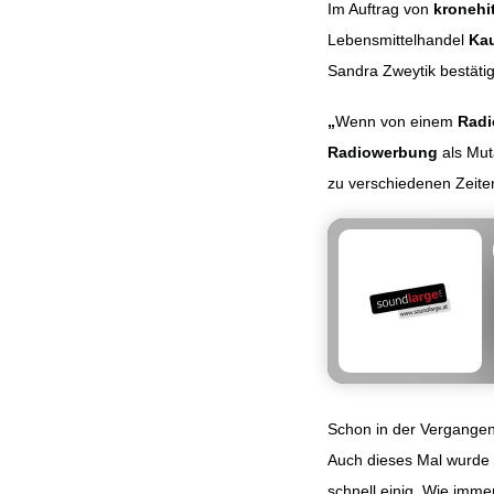
Im Auftrag von
kronehi
Lebensmittelhandel
Kau
Beitragsnavig
Sandra Zweytik bestätig
„
Wenn von einem
Radi
Radiowerbung
als Mut
zu verschiedenen Zeiten
Schon in der Vergangen
Auch dieses Mal wurde 
schnell einig. Wie imme