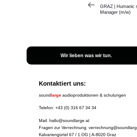
Artikel
GRAZ | Humanic s
Manager (m/w)
Wir lieben
was wir tun
.
Kontaktiert uns:
sound
large
audioproduktionen & schulungen
Telefon:
+43 (0) 316 67 34 34
Mail:
hallo@soundlarge.at
Fragen zur Verrechnung:
verrechnung@soundlarg
Kalvariengürtel 67 / 1.OG | A-8020 Graz