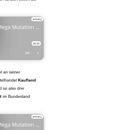
hl an seiner
telhandel
Kaufland
d so also drei
t
im Bundesland