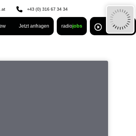
.at
+43 (0) 316 67 34 34
rew
Jetzt anfragen
radio
jobs