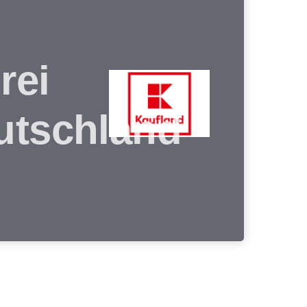
rei
utschland