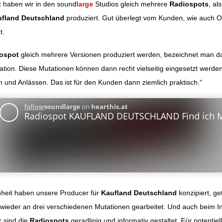
t
haben wir in den sound
large
Studios gleich mehrere
Radiospots
, al
fland Deutschland
produziert. Gut überlegt vom Kunden, wie auch O
ation
t.
ospot
gleich mehrere Versionen produziert werden, bezeichnet man da
ation. Diese Mutationen können dann recht vielseitig eingesetzt werden
 und Anlässen. Das ist für den Kunden dann ziemlich praktisch.“
heit haben unsere Producer für
Kaufland Deutschland
konzipiert, ge
wieder an drei verschiedenen Mutationen gearbeitet. Und auch beim In
r sind die
Radiospots
geradlinig und informativ gestaltet. Für potentie