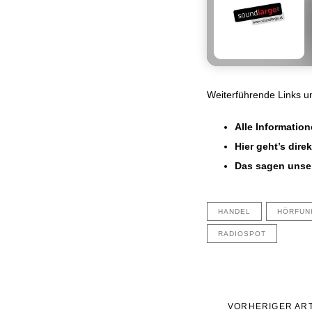
Weiterführende Links 
Alle Informatio
Hier geht’s dire
Das sagen unse
HANDEL
HÖRFUN
RADIOSPOT
Vorheriger
VORHERIGER ART