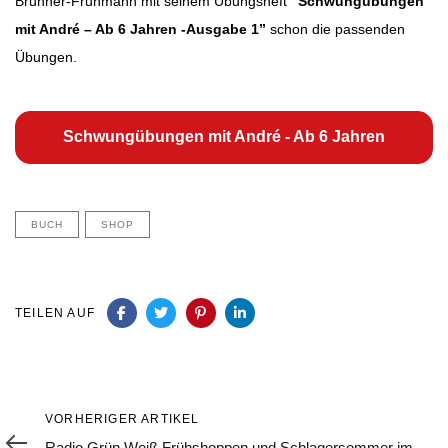
Brunner-Fruhmann mit seinem Übungsheft
“Schwungübungen
mit André – Ab 6 Jahren -Ausgabe 1”
schon die passenden
Übungen.
Schwungübungen mit André - Ab 6 Jahren
BUCH
SHOP
TEILEN AUF
Vorheriger
VORHERIGER ARTIKEL
Artikel
Radio Grün Weiß Frühshoppen und Schlagersommer im