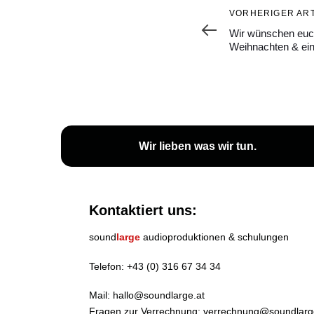
Vorheriger
VORHERIGER ART
Artikel
Wir wünschen euch
Weihnachten & ein 
Wir lieben
was wir tun
.
Kontaktiert uns:
sound
large
audioproduktionen & schulungen
Telefon:
+43 (0) 316 67 34 34
Mail:
hallo@soundlarge.at
Fragen zur Verrechnung:
verrechnung@soundlarg