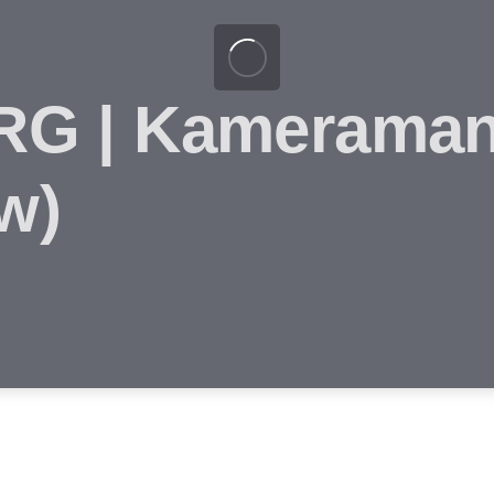
 | Kameramann
w)