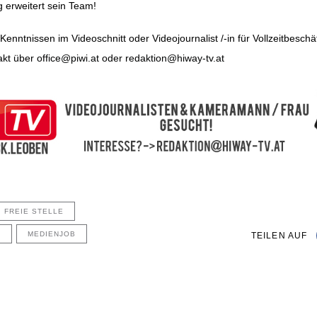
 erweitert sein Team!
enntnissen im Videoschnitt oder Videojournalist /-in für Vollzeitbeschä
ation
takt über
office@piwi.at
oder
redaktion@hiway-tv.at
FREIE STELLE
N
MEDIENJOB
TEILEN AUF