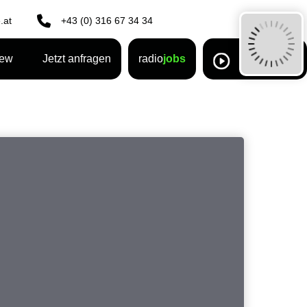
.at
+43 (0) 316 67 34 34
rew
Jetzt anfragen
radio
jobs