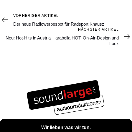
Vorheriger
VORHERIGER ARTIKEL
Artikel
Der neue Radiowerbespot für Radsport Knausz
Nächster
NÄCHSTER ARTIKEL
Artikel
Neu: Hot-Hits in Austria – arabella HOT: On-Air-Design und
Look
Wir lieben was wir tun.