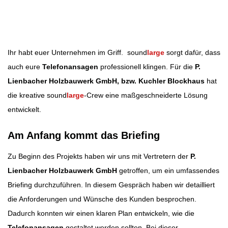
Beitragsbild: Pixabay
Beitragsnavigation
Ihr habt euer Unternehmen im Griff. sound
large
sorgt dafür, dass
auch eure
Telefonansagen
professionell klingen. Für die
P.
Lienbacher Holzbauwerk GmbH, bzw. Kuchler Blockhaus
hat
die kreative sound
large
-Crew eine maßgeschneiderte Lösung
entwickelt.
Am Anfang kommt das Briefing
Zu Beginn des Projekts haben wir uns mit Vertretern der
P.
Lienbacher Holzbauwerk GmbH
getroffen, um ein umfassendes
Briefing durchzuführen. In diesem Gespräch haben wir detailliert
die Anforderungen und Wünsche des Kunden besprochen.
Dadurch konnten wir einen klaren Plan entwickeln, wie die
Telefonansagen
gestaltet werden sollten. Bei dieser