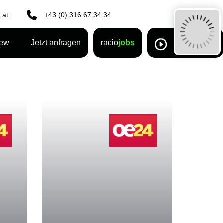
.at
+43 (0) 316 67 34 34
rew
Jetzt anfragen
radio
jobs