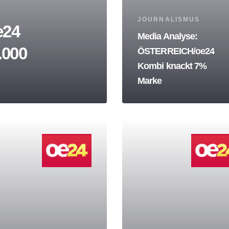
Tags
JOURNALISMUS
e24
Media Analyse:
.000
ÖSTERREICH/oe24
Kombi knackt 7%
Marke