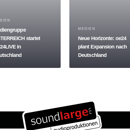
s
DIEN
Tags
MEDIEN
diengruppe
TERREICH startet
Neue Horizonte: oe24
24LIVE in
plant Expansion nach
utschland
Deutschland