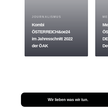
Tags
Tag
JOURNALISMUS
ME
Kombi
Me
ÖSTERREICH&oe24
ÖS
im Jahresschnitt 2022
DE
der ÖAK
De
Wir lieben
was wir tun
.