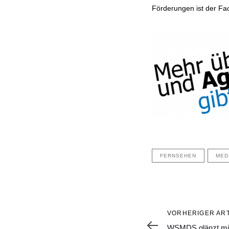
Förderungen ist der F
FERNSEHEN
MED
Vorheriger
VORHERIGER ART
Artikel
WSMDS glänzt mit