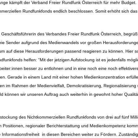
lange kämpft der Verband Freier Rundfunk Österreich für mehr Budget. 
erziellen Rundfunkfonds endlich beschlossen. Somit erhöht sich das 
ation
 Geschäftsführerin des
Verbandes Freier Rundfunk
Österreich, begrüß
reie Sender aufgrund des Medienwandels vor großen Herausforderung
, um auf diese Herausforderungen passend reagieren zu können. Hier so
funkfonds helfen: “Mit der jetzigen Aufstockung ist es jedenfalls mögli
eiter:innen besser zu entlohnen und in eine noch eine noch effektiver
en. Gerade in einem Land mit einer hohen Medienkonzentration erfül
en im Rahmen der Medienvielfalt, Demokratisierung, Regionalisierung 
ld können wir unseren Auftrag auch weiterhin in gewohnt hoher Qualit
fstockung des Nichtkommerziellen Rundfunkfonds von drei auf fünf Mill
 Positionen, regionaler Berichterstattung und Medienkompetenz kommen
 Informationsfreiheit in diesen Bereichen weiter zu Fördern. Zuständig