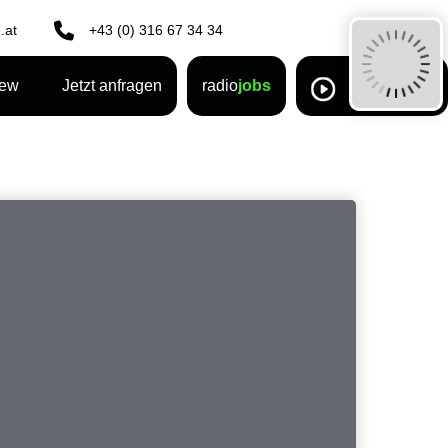
.at
+43 (0) 316 67 34 34
rew
Jetzt anfragen
radio
jobs