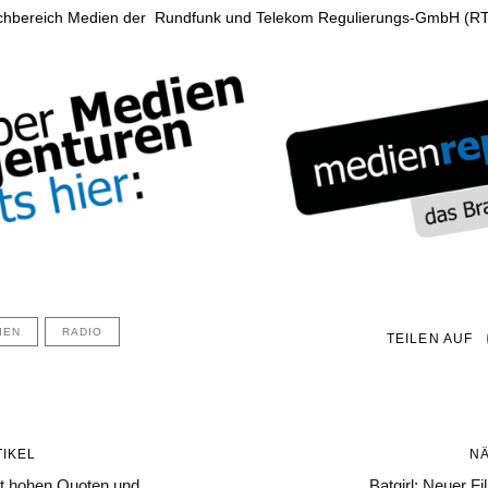
achbereich Medien der Rundfunk und Telekom Regulierungs-GmbH (RT
IEN
RADIO
TEILEN AUF
Nächster
IKEL
N
Artikel
 hohen Quoten und
Batgirl: Neuer Fi