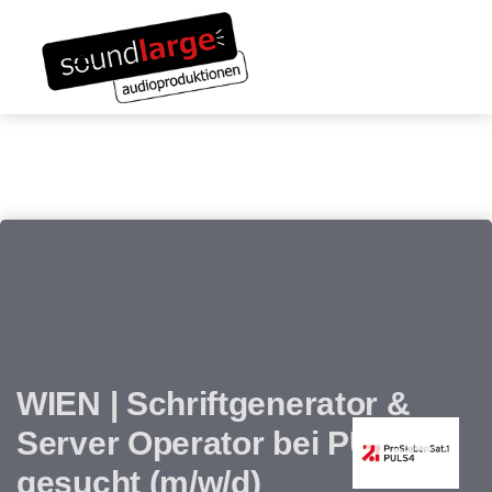
Links
Zum
überspringen
Inhalt
Toggle navigation
springen
WIEN | Schriftgenerator &
Server Operator bei PULS4
gesucht (m/w/d)