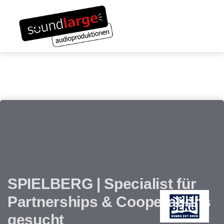
Links
Zum
überspringen
Inhalt
Toggle navigation
springen
SPIELBERG | Specialist für
Partnerships & Cooperations
gesucht