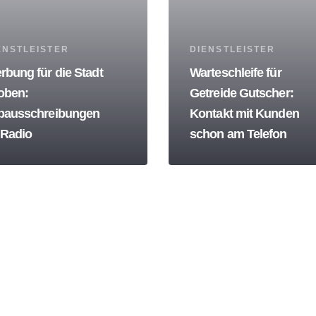
s
Tags
ENSTLEISTER
DIENSTLEISTER
rbung für die Stadt
Warteschleife für
oben:
Getreide Gutscher:
bausschreibungen
Kontakt mit Kunden
 Radio
schon am Telefon