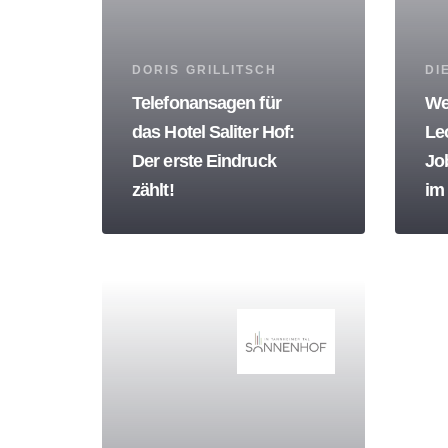
Tags
Tag
DORIS GRILLITSCH
DI
Telefonansagen für
We
das Hotel Saliter Hof:
Le
Der erste Eindruck
Jo
zählt!
im