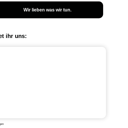
Wir lieben was wir tun.
et ihr uns:
gen