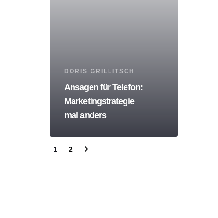
Tags
DORIS GRILLITSCH
Ansagen für Telefon:
Marketingstrategie
mal anders
1
2