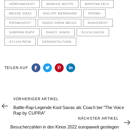
HÖRFUNKSPOT
MARKUS WUTTE
MARTINA FEIX
MESSE GRAZ
PHILIPP BERNHARD
PROMO
PROMOSPOT
RADIO GRÜN WEISS
RADIOSPOT
SABRINA RUPP
SHADY JANISI
SILVIA GAICH
SYLVIA REIM
VERANSTALTUNG
TEILEN AUF
Vorheriger
VORHERIGER ARTIKEL
Artikel
Battle-Rap-Legende Kool Savas als Coach bei “The Voice
Rap by CUPRA”
Nächster
NÄCHSTER ARTIKEL
Artikel
Besucherzahlen in den Kinos 2022 europaweit gestiegen