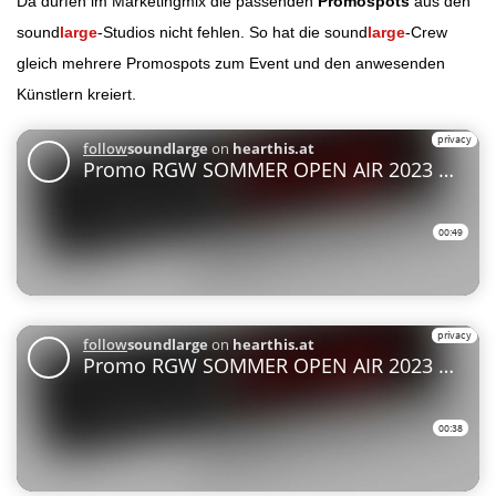
Da dürfen im Marketingmix die passenden
Promospots
aus den
sound
large
-Studios nicht fehlen. So hat die sound
large
-Crew
gleich mehrere Promospots zum Event und den anwesenden
Künstlern kreiert.