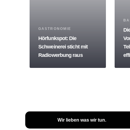
Tag
BA
Tags
GASTRONOMIE
Di
Hörfunkspot: Die
Vor
Schweinerei sticht mit
Te
Radiowerbung raus
eff
Wir lieben
was wir tun
.