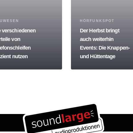
s
Tags
UWESEN
HÖRFUNKSPOT
e verschiedenen
Der Herbst bringt
teile von
auch weiterhin
lefonschleifen
Events: Die Knappen-
izient nutzen
und Hüttentage