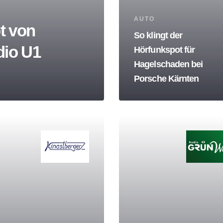
Tags
AUTO
t von
So klingt der
dio U1
Hörfunkspot für
Hagelschaden bei
Porsche Kärnten