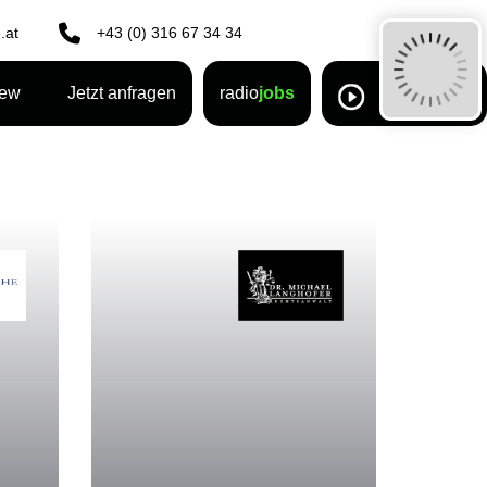
.at
+43 (0) 316 67 34 34
rew
Jetzt anfragen
radio
jobs